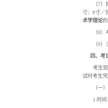
（
7）
寸：
8寸／
术学理论
的
（
8）
（
9）
四、考
考生现
试时考生凭
（一）
1.
时间