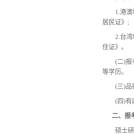
1.港
居民证》;
2.台
住证》。
(
二
)
等学历。
(
三
)
(
四
)
二
、报
硕士研