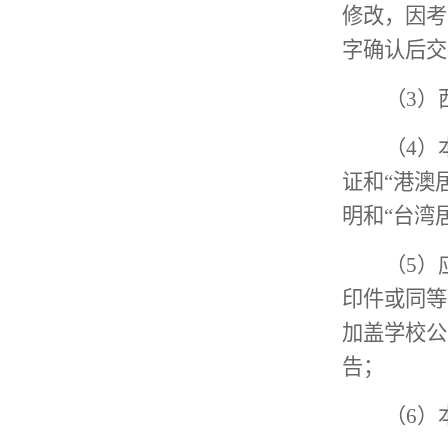
修改，因考
字确认
后交
（
3）
（
4）
证和
“港澳
明和“台湾
（
5）
印件或同等
加盖学校公
告；
（
6）