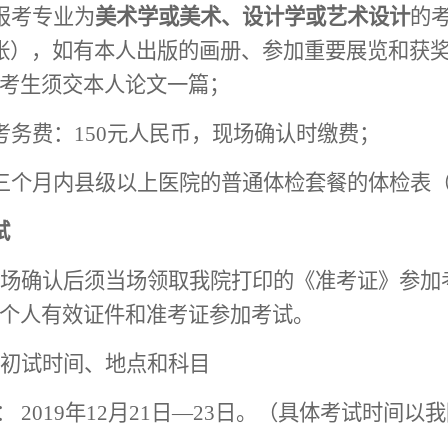
报考专业为
美术学或
美术、
设计学
或艺术设计
的
张）
，如有本人出版的画册、参加重要展览和获
考生须交本人论文一篇；
考务费：150元人民币，现场确认时
缴费；
三个月内县级以上医院的普通体检套餐的体检表
试
场确认后须当场领取我院打印的《准考证》参加
个人有效证件和准考证参加考试。
初试时间、地点和科目
：
2019
年
12月21
日
—23
日。（具体考试时间以我